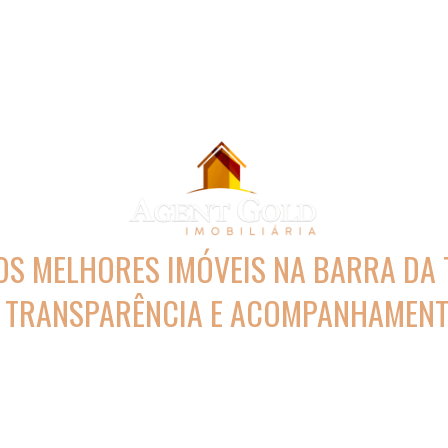
OS MELHORES IMÓVEIS NA BARRA DA 
 TRANSPARÊNCIA E ACOMPANHAMEN
 especialmente nos pontos mais valorizados da Barra, com at
rídica gratuita e suporte completo do início ao fechamento 
QUERO MEU NOVO IMÓVEL