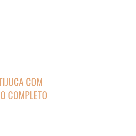
TIJUCA COM
TO COMPLETO
endimento individual,
da negociação.